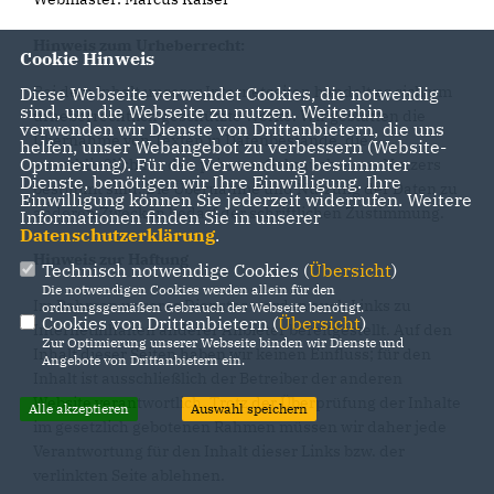
Hinweis zum Urheberrecht:
Cookie Hinweis
Bei dem Inhalt unserer Internetseiten handelt es sich um
Diese Webseite verwendet Cookies, die notwendig
sind, um die Webseite zu nutzen. Weiterhin
urheberrechtlich geschützte Werke. Wir gestatten die
verwenden wir Dienste von Drittanbietern, die uns
Übernahme von Texten in Datenbestände, die
helfen, unser Webangebot zu verbessern (Website-
Optmierung). Für die Verwendung bestimmter
ausschließlich für den privaten Gebrauch eines Nutzers
Dienste, benötigen wir Ihre Einwilligung. Ihre
bestimmt sind. Die Übernahme und Nutzung der Daten zu
Einwilligung können Sie jederzeit widerrufen. Weitere
anderen Zwecken bedarf der schriftlichen Zustimmung.
Informationen finden Sie in unserer
Datenschutzerklärung
.
Hinweis zur Haftung
Technisch notwendige Cookies (
Übersicht
)
Die notwendigen Cookies werden allein für den
Im Rahmen unseres Dienstes werden auch Links zu
ordnungsgemäßen Gebrauch der Webseite benötigt.
Cookies von Drittanbietern (
Übersicht
)
Internetinhalten anderer Anbieter bereitgestellt. Auf den
Zur Optimierung unserer Webseite binden wir Dienste und
Inhalt dieser Seiten haben wir keinen Einfluss; für den
Angebote von Drittanbietern ein.
Inhalt ist ausschließlich der Betreiber der anderen
Website verantwortlich. Trotz der Überprüfung der Inhalte
Alle akzeptieren
Auswahl speichern
im gesetzlich gebotenen Rahmen müssen wir daher jede
Verantwortung für den Inhalt dieser Links bzw. der
verlinkten Seite ablehnen.