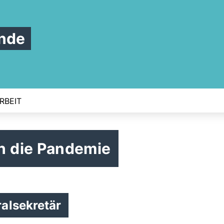
nde
RBEIT
 die Pandemie
alsekretär