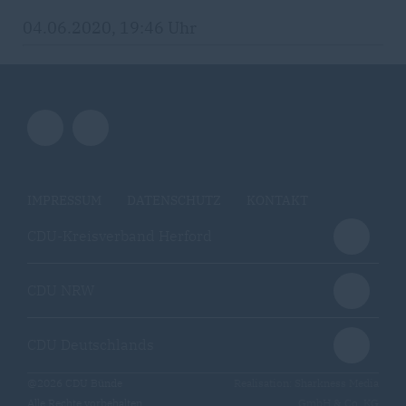
04.06.2020, 19:46 Uhr
IMPRESSUM
DATENSCHUTZ
KONTAKT
CDU-Kreisverband Herford
CDU NRW
CDU Deutschlands
@2026 CDU Bünde
Realisation: Sharkness Media
Alle Rechte vorbehalten.
GmbH & Co. KG