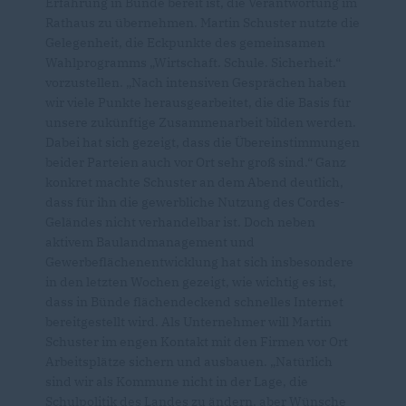
Erfahrung in Bünde bereit ist, die Verantwortung im
Rathaus zu übernehmen. Martin Schuster nutzte die
Gelegenheit, die Eckpunkte des gemeinsamen
Wahlprogramms „Wirtschaft. Schule. Sicherheit.“
vorzustellen. „Nach intensiven Gesprächen haben
wir viele Punkte herausgearbeitet, die die Basis für
unsere zukünftige Zusammenarbeit bilden werden.
Dabei hat sich gezeigt, dass die Übereinstimmungen
beider Parteien auch vor Ort sehr groß sind.“ Ganz
konkret machte Schuster an dem Abend deutlich,
dass für ihn die gewerbliche Nutzung des Cordes-
Geländes nicht verhandelbar ist. Doch neben
aktivem Baulandmanagement und
Gewerbeflächenentwicklung hat sich insbesondere
in den letzten Wochen gezeigt, wie wichtig es ist,
dass in Bünde flächendeckend schnelles Internet
bereitgestellt wird. Als Unternehmer will Martin
Schuster im engen Kontakt mit den Firmen vor Ort
Arbeitsplätze sichern und ausbauen. „Natürlich
sind wir als Kommune nicht in der Lage, die
Schulpolitik des Landes zu ändern, aber Wünsche