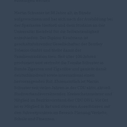
einbringen werden“
Martin Schuster ist 38 Jahre alt, in Bünde
aufgewachsen und hat sich nach der Ausbildung bei
der Sparkasse Herford und dem Studium an der
Universität Bielefeld für die Selbstständigkeit
entschieden. Der Diplom-Kaufmann ist
geschäftsführender Gesellschafter der Bentley
Tobacco GmbH und bleibt damit der
Familientradition treu. Seit über 100 Jahren
produziert und vertreibt die Familie Schuster in
Bünde Zigarren und Zigarillos und genießt damit
deutschlandweit sowie international einen
hervorragenden Ruf. Ehrenamtlich ist Martin
Schuster seit vielen Jahren in der CDU aktiv, aktuell
Stadtverbandsvorsitzender, Kreisschatzmeister und
Mitglied im Bezirksvorstand der CDU OWL. Vor Ort
ist er Mitglied in Rat und diversen Ausschüssen mit
den Schwerpunkten im Bereich Planung/Verkehr,
Schule und Finanzen.