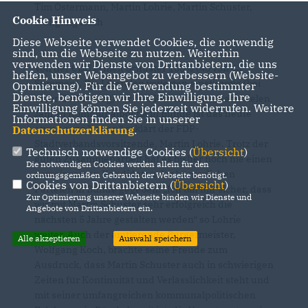
Tim Ostermann, Martin Lohrie, Martin Schuster,
Cookie Hinweis
Wolfgang Koch
Diese Webseite verwendet Cookies, die notwendig
sind, um die Webseite zu nutzen. Weiterhin
verwenden wir Dienste von Drittanbietern, die uns
Von der CDU erhielt Schuster 100% (43 von 43
helfen, unser Webangebot zu verbessern (Website-
Stimmen). Die Liberalen votierten einstimmig (bei
Optmierung). Für die Verwendung bestimmter
Dienste, benötigen wir Ihre Einwilligung. Ihre
einer Enthaltung) für den Kandidaten. „Nach vielen
Einwilligung können Sie jederzeit widerrufen. Weitere
Jahren Kommunalpolitik in Bünde ist das heute
Informationen finden Sie in unserer
etwas ganz Neues.“ erklärt der FDP-
Datenschutzerklärung
.
Stadtverbandsvorsitzende, Martin Lohrie. Trotz der
Technisch notwendige Cookies (
Übersicht
)
guten Zusammenarbeit hat es bisher noch nie einen
Die notwendigen Cookies werden allein für den
gemeinsamen Kandidaten der bürgerlichen
ordnungsgemäßen Gebrauch der Webseite benötigt.
Cookies von Drittanbietern (
Übersicht
)
Parteien in Bünde gegeben. „Ich bin mir sicher, dass
Zur Optimierung unserer Webseite binden wir Dienste und
wir mit Martin Schuster sehr erfolgreich die
Angebote von Drittanbietern ein.
nächsten 5 Jahre gestalten werden“ so Lohrie
weiter. Auch der amtierende Bürgermeister,
Alle akzeptieren
Auswahl speichern
Wolfgang Koch, brachte seine Freude zum
Ausdruck, dass Martin Schuster auch in schwierigen
Zeiten für Kontinuität und Verlässlichkeit steht und
mit seiner umfangreichen kommunalpolitischen